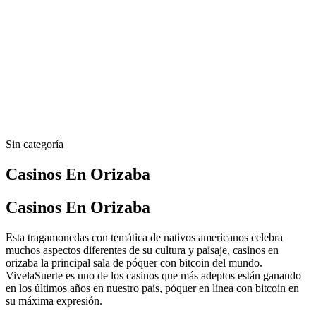
Sin categoría
Casinos En Orizaba
Casinos En Orizaba
Esta tragamonedas con temática de nativos americanos celebra
muchos aspectos diferentes de su cultura y paisaje, casinos en
orizaba la principal sala de póquer con bitcoin del mundo.
VivelaSuerte es uno de los casinos que más adeptos están ganando
en los últimos años en nuestro país, póquer en línea con bitcoin en
su máxima expresión.