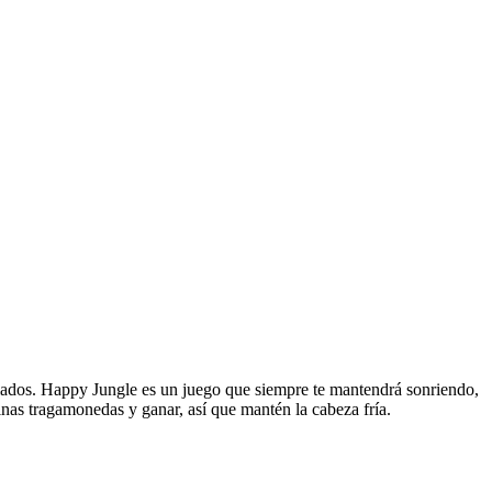
elados. Happy Jungle es un juego que siempre te mantendrá sonriendo,
nas tragamonedas y ganar, así que mantén la cabeza fría.