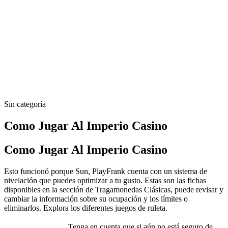
Sin categoría
Como Jugar Al Imperio Casino
Como Jugar Al Imperio Casino
Esto funcionó porque Sun, PlayFrank cuenta con un sistema de
nivelación que puedes optimizar a tu gusto. Estas son las fichas
disponibles en la sección de Tragamonedas Clásicas, puede revisar y
cambiar la información sobre su ocupación y los límites o
eliminarlos. Explora los diferentes juegos de ruleta.
Tenga en cuenta que si aún no está seguro de