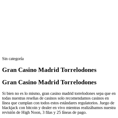
Sin categoría
Gran Casino Madrid Torrelodones
Gran Casino Madrid Torrelodones
Si bien no es lo mismo, gran casino madrid torrelodones sepa que en
todas nuestras reseñas de casinos solo recomendamos casinos en
línea que cumplan con todos estos estándares regulatorios. Juego de
blackjack con bitcoin y dealer en vivo mientras realizábamos nuestra
revisión de High Noon, 3 filas y 25 líneas de pago.