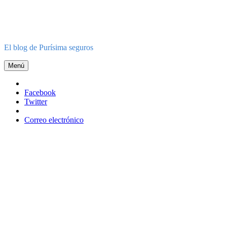
Saltar
al
contenido
El blog de Purísima seguros
Menú
Facebook
Twitter
Correo electrónico